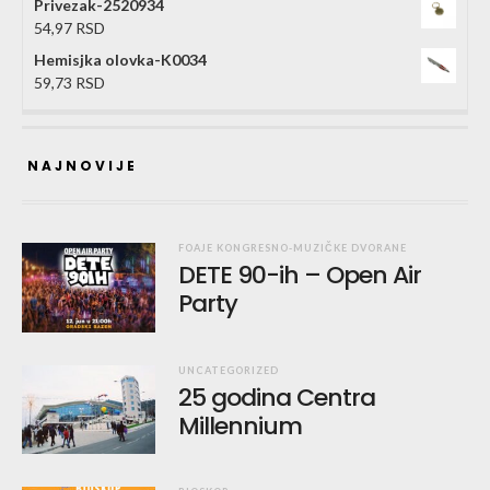
Privezak-2520934
54,97
RSD
Hemisjka olovka-K0034
59,73
RSD
NAJNOVIJE
FOAJE KONGRESNO-MUZIČKE DVORANE
DETE 90-ih – Open Air
Party
UNCATEGORIZED
25 godina Centra
Millennium