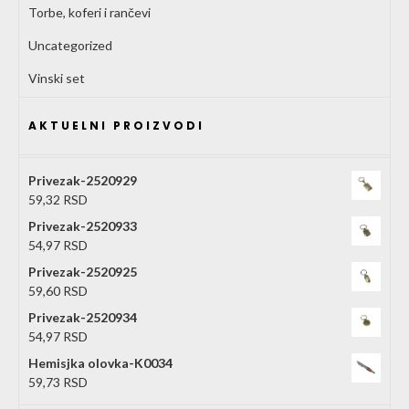
Torbe, koferi i rančevi
Uncategorized
Vinski set
AKTUELNI PROIZVODI
Privezak-2520929
59,32
RSD
Privezak-2520933
54,97
RSD
Privezak-2520925
59,60
RSD
Privezak-2520934
54,97
RSD
Hemisjka olovka-K0034
59,73
RSD