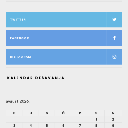
TWITTER
FACEBOOK
INSTAGRAM
KALENDAR DEŠAVANJA
avgust 2026.
P
U
S
Č
P
S
N
1
2
3
4
5
6
7
8
9