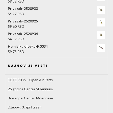
59,32
RSD
Privezak-2520933
54,97
RSD
Privezak-2520925
59,60
RSD
Privezak-2520934
54,97
RSD
Hemisjka olovka-K0034
59,73
RSD
NAJNOVIJE VESTI
DETE 90-ih – Open Air Party
25 godina Centra Millennium
Bioskop u Centru Millennium
Džepovi, 3. april u 22h