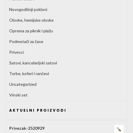
Novogodišnji pokloni
Olovke, hemijske olovke
Oprema za piknik i plažu
Podmetači za čase
Privesci
Satovi, kancelarijski satovi
Torbe, koferi i rančevi
Uncategorized
Vinski set
AKTUELNI PROIZVODI
Privezak-2520929