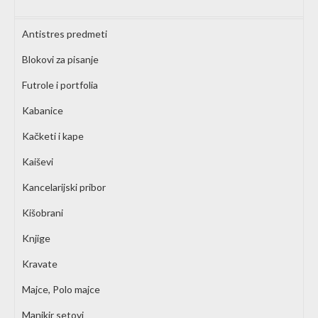
Antistres predmeti
Blokovi za pisanje
Futrole i portfolia
Kabanice
Kačketi i kape
Kaiševi
Kancelarijski pribor
Kišobrani
Knjige
Kravate
Majce, Polo majce
Manikir setovi