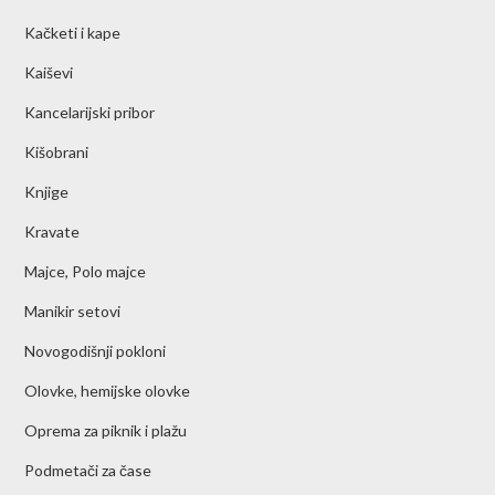
Kačketi i kape
Kaiševi
Kancelarijski pribor
Kišobrani
Knjige
Kravate
Majce, Polo majce
Manikir setovi
Novogodišnji pokloni
Olovke, hemijske olovke
Oprema za piknik i plažu
Podmetači za čase