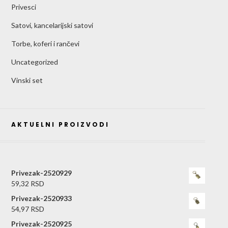
Privesci
Satovi, kancelarijski satovi
Torbe, koferi i rančevi
Uncategorized
Vinski set
AKTUELNI PROIZVODI
Privezak-2520929
59,32
RSD
Privezak-2520933
54,97
RSD
Privezak-2520925