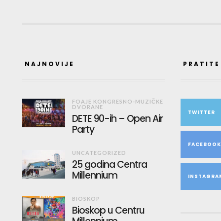
NAJNOVIJE
PRATITE
FOAJE KONGRESNO-MUZIČKE
DVORANE
TWITTER
DETE 90-ih – Open Air
Party
FACEBOO
UNCATEGORIZED
25 godina Centra
Millennium
INSTAGRA
BIOSKOP
Bioskop u Centru