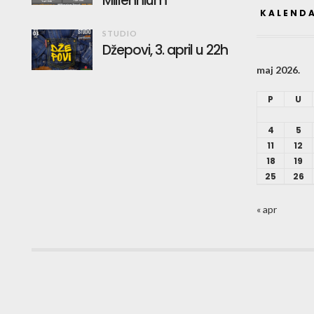
Millennium
KALEND
STUDIO
Džepovi, 3. april u 22h
maj 2026.
P
U
4
5
11
12
18
19
25
26
« apr