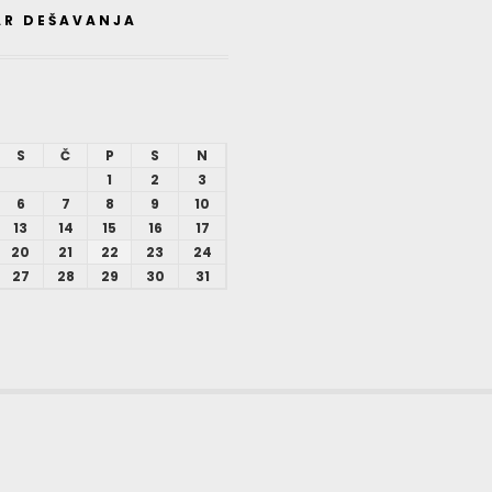
AR DEŠAVANJA
S
Č
P
S
N
1
2
3
6
7
8
9
10
13
14
15
16
17
20
21
22
23
24
27
28
29
30
31