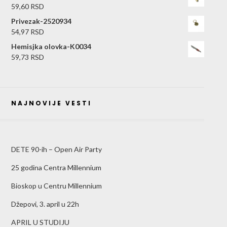
59,60
RSD
Privezak-2520934
54,97
RSD
Hemisjka olovka-K0034
59,73
RSD
NAJNOVIJE VESTI
DETE 90-ih – Open Air Party
25 godina Centra Millennium
Bioskop u Centru Millennium
Džepovi, 3. april u 22h
APRIL U STUDIJU