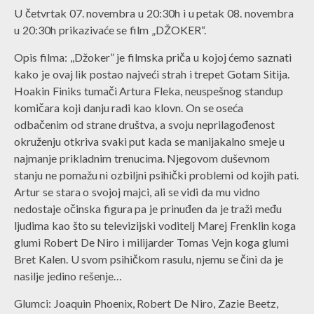
U četvrtak 07. novembra u 20:30h i u petak 08. novembra
u 20:30h prikazivaće se film „DŽOKER“.
Opis filma: ,,Džoker” je filmska priča u kojoj ćemo saznati
kako je ovaj lik postao najveći strah i trepet Gotam Sitija.
Hoakin Finiks tumači Artura Fleka, neuspešnog standup
komičara koji danju radi kao klovn. On se oseća
odbačenim od strane društva, a svoju neprilagođenost
okruženju otkriva svaki put kada se manijakalno smeje u
najmanje prikladnim trenucima. Njegovom duševnom
stanju ne pomažu ni ozbiljni psihički problemi od kojih pati.
Artur se stara o svojoj majci, ali se vidi da mu vidno
nedostaje očinska figura pa je prinuđen da je traži među
ljudima kao što su televizijski voditelj Marej Frenklin koga
glumi Robert De Niro i milijarder Tomas Vejn koga glumi
Bret Kalen. U svom psihičkom rasulu, njemu se čini da je
nasilje jedino rešenje…
Glumci: Joaquin Phoenix, Robert De Niro, Zazie Beetz,