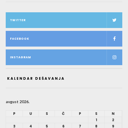
TWITTER
FACEBOOK
INSTAGRAM
KALENDAR DEŠAVANJA
avgust 2026.
P
U
S
Č
P
S
N
1
2
3
4
5
6
7
8
9