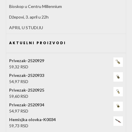
Bioskop u Centru Millennium
Džepovi, 3. april u 22h
APRIL U STUDIJU
AKTUELNI PROIZVODI
Privezak-2520929
59,32
RSD
Privezak-2520933
54,97
RSD
Privezak-2520925
59,60
RSD
Privezak-2520934
54,97
RSD
Hemisjka olovka-K0034
59,73
RSD