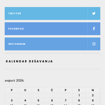
TWITTER
FACEBOOK
INSTAGRAM
KALENDAR DEŠAVANJA
avgust 2026.
P
U
S
Č
P
S
N
1
2
3
4
5
6
7
8
9