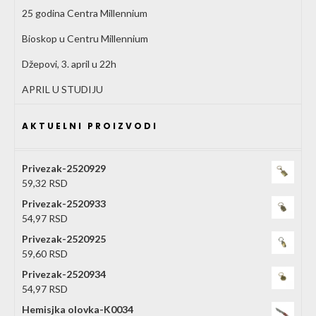
25 godina Centra Millennium
Bioskop u Centru Millennium
Džepovi, 3. april u 22h
APRIL U STUDIJU
AKTUELNI PROIZVODI
Privezak-2520929
59,32
RSD
Privezak-2520933
54,97
RSD
Privezak-2520925
59,60
RSD
Privezak-2520934
54,97
RSD
Hemisjka olovka-K0034