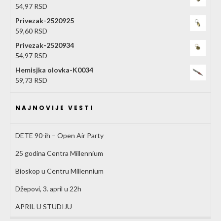
54,97
RSD
Privezak-2520925
59,60
RSD
Privezak-2520934
54,97
RSD
Hemisjka olovka-K0034
59,73
RSD
NAJNOVIJE VESTI
DETE 90-ih – Open Air Party
25 godina Centra Millennium
Bioskop u Centru Millennium
Džepovi, 3. april u 22h
APRIL U STUDIJU