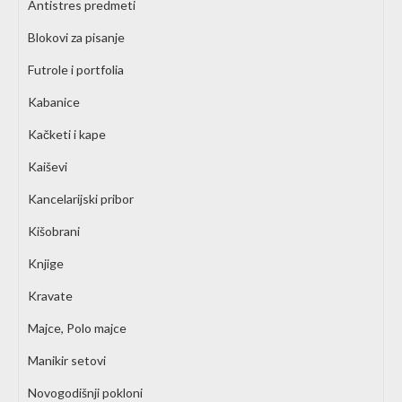
Antistres predmeti
Blokovi za pisanje
Futrole i portfolia
Kabanice
Kačketi i kape
Kaiševi
Kancelarijski pribor
Kišobrani
Knjige
Kravate
Majce, Polo majce
Manikir setovi
Novogodišnji pokloni