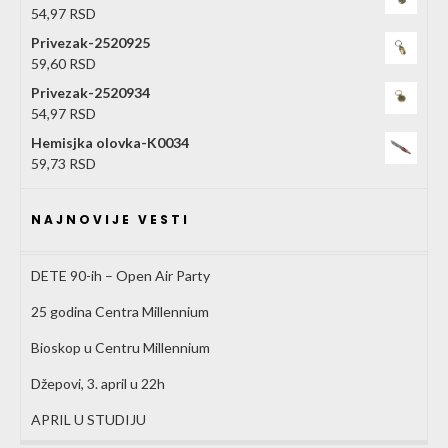
54,97
RSD
Privezak-2520925
59,60
RSD
Privezak-2520934
54,97
RSD
Hemisjka olovka-K0034
59,73
RSD
NAJNOVIJE VESTI
DETE 90-ih – Open Air Party
25 godina Centra Millennium
Bioskop u Centru Millennium
Džepovi, 3. april u 22h
APRIL U STUDIJU