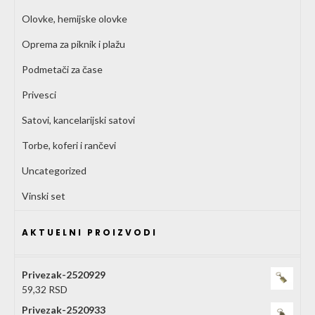
Olovke, hemijske olovke
Oprema za piknik i plažu
Podmetači za čase
Privesci
Satovi, kancelarijski satovi
Torbe, koferi i rančevi
Uncategorized
Vinski set
AKTUELNI PROIZVODI
Privezak-2520929
59,32
RSD
Privezak-2520933