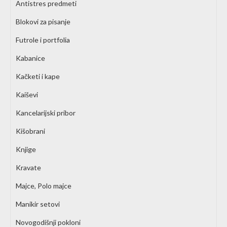
Antistres predmeti
Blokovi za pisanje
Futrole i portfolia
Kabanice
Kačketi i kape
Kaiševi
Kancelarijski pribor
Kišobrani
Knjige
Kravate
Majce, Polo majce
Manikir setovi
Novogodišnji pokloni