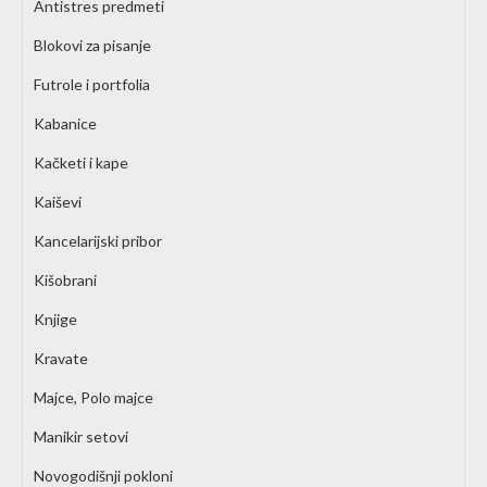
Antistres predmeti
Blokovi za pisanje
Futrole i portfolia
Kabanice
Kačketi i kape
Kaiševi
Kancelarijski pribor
Kišobrani
Knjige
Kravate
Majce, Polo majce
Manikir setovi
Novogodišnji pokloni