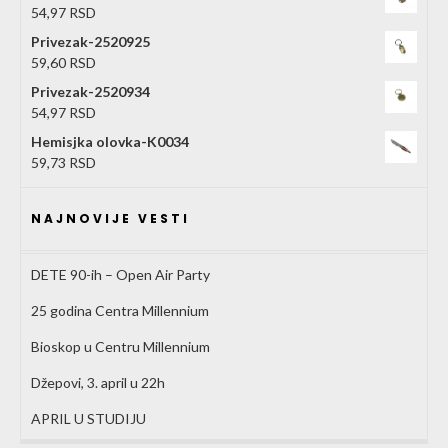
54,97
RSD
Privezak-2520925
59,60
RSD
Privezak-2520934
54,97
RSD
Hemisjka olovka-K0034
59,73
RSD
NAJNOVIJE VESTI
DETE 90-ih – Open Air Party
25 godina Centra Millennium
Bioskop u Centru Millennium
Džepovi, 3. april u 22h
APRIL U STUDIJU