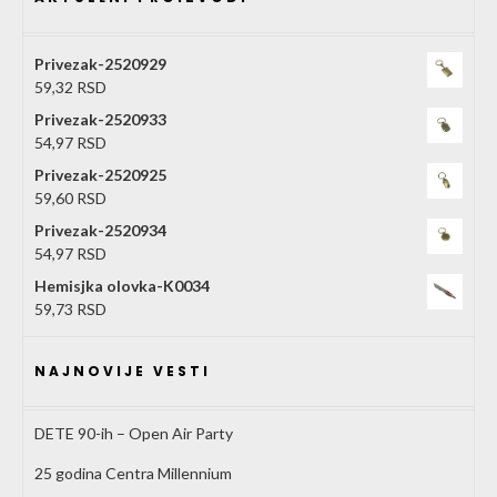
Privezak-2520929
59,32
RSD
Privezak-2520933
54,97
RSD
Privezak-2520925
59,60
RSD
Privezak-2520934
54,97
RSD
Hemisjka olovka-K0034
59,73
RSD
NAJNOVIJE VESTI
DETE 90-ih – Open Air Party
25 godina Centra Millennium