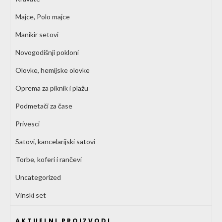
Majce, Polo majce
Manikir setovi
Novogodišnji pokloni
Olovke, hemijske olovke
Oprema za piknik i plažu
Podmetači za čase
Privesci
Satovi, kancelarijski satovi
Torbe, koferi i rančevi
Uncategorized
Vinski set
AKTUELNI PROIZVODI