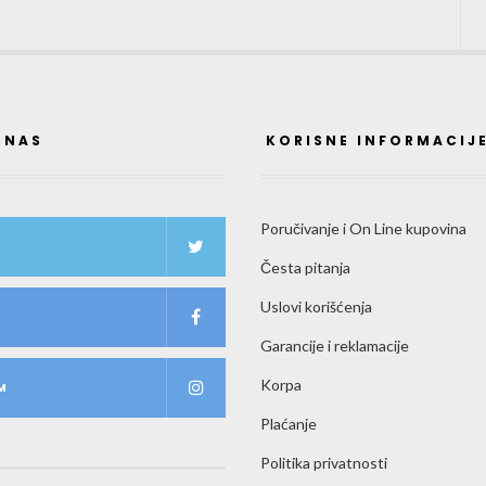
 NAS
KORISNE INFORMACIJ
Poručivanje i On Line kupovina
Česta pitanja
Uslovi korišćenja
K
Garancije i reklamacije
Korpa
M
Plaćanje
Politika privatnosti