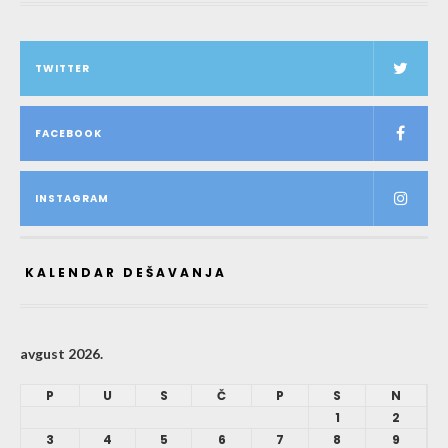
TWITTER
FACEBOOK
INSTAGRAM
KALENDAR DEŠAVANJA
avgust 2026.
P
U
S
Č
P
S
N
1
2
3
4
5
6
7
8
9