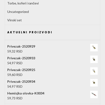
Torbe, koferi i rančevi
Uncategorized
Vinski set
AKTUELNI PROIZVODI
Privezak-2520929
59,32
RSD
Privezak-2520933
54,97
RSD
Privezak-2520925
59,60
RSD
Privezak-2520934
54,97
RSD
Hemisjka olovka-K0034
59,73
RSD