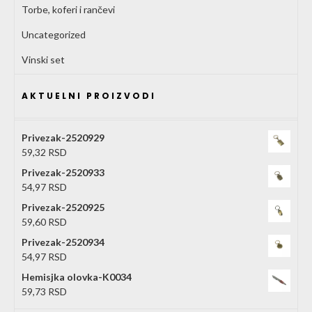
Torbe, koferi i rančevi
Uncategorized
Vinski set
AKTUELNI PROIZVODI
Privezak-2520929
59,32
RSD
Privezak-2520933
54,97
RSD
Privezak-2520925
59,60
RSD
Privezak-2520934
54,97
RSD
Hemisjka olovka-K0034
59,73
RSD