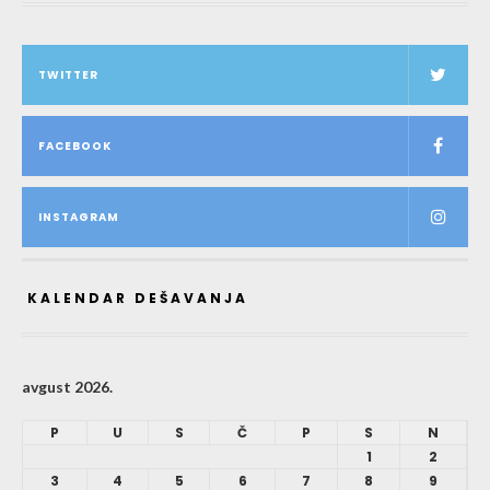
TWITTER
FACEBOOK
INSTAGRAM
KALENDAR DEŠAVANJA
avgust 2026.
P
U
S
Č
P
S
N
1
2
3
4
5
6
7
8
9