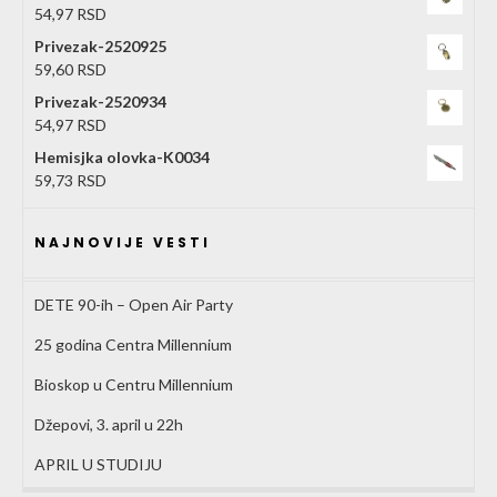
54,97
RSD
Privezak-2520925
59,60
RSD
Privezak-2520934
54,97
RSD
Hemisjka olovka-K0034
59,73
RSD
NAJNOVIJE VESTI
DETE 90-ih – Open Air Party
25 godina Centra Millennium
Bioskop u Centru Millennium
Džepovi, 3. april u 22h
APRIL U STUDIJU