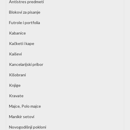
Antistres predmeti
Blokovi za pisanje
Futrole i portfolia
Kabanice
Kačketi i kape
Kaiševi
Kancelarijski pribor
Kišobrani
Knjige
Kravate
Majce, Polo majce
Manikir setovi
Novogodišnji pokloni