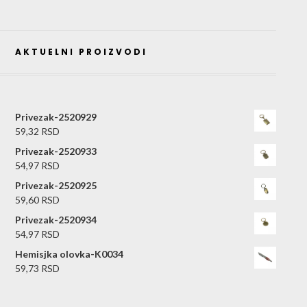
AKTUELNI PROIZVODI
Privezak-2520929
59,32
RSD
Privezak-2520933
54,97
RSD
Privezak-2520925
59,60
RSD
Privezak-2520934
54,97
RSD
Hemisjka olovka-K0034
59,73
RSD