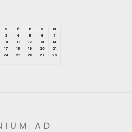
S
Č
P
S
N
3
4
5
6
7
10
11
12
13
14
17
18
19
20
21
24
25
26
27
28
NIUM AD