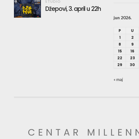
STUDIO
Džepovi, 3. april u 22h
jun 2026.
P
U
1
2
8
9
15
16
22
23
29
30
« maj
CENTAR MILLEN