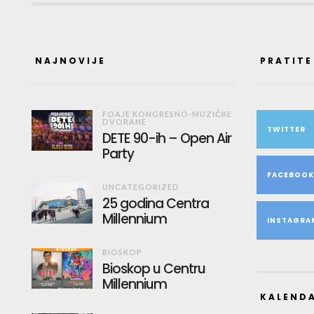
NAJNOVIJE
PRATITE
FOAJE KONGRESNO-MUZIČKE
DVORANE
TWITTER
DETE 90-ih – Open Air
Party
FACEBOO
UNCATEGORIZED
25 godina Centra
Millennium
INSTAGRA
BIOSKOP
Bioskop u Centru
Millennium
KALEND