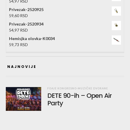
54,97
RSD
Privezak-2520925
59,60
RSD
Privezak-2520934
54,97
RSD
Hemisjka olovka-K0034
59,73
RSD
NAJNOVIJE
FOAJE KONGRESNO-MUZIČKE DVORANE
DETE 90-ih – Open Air
Party