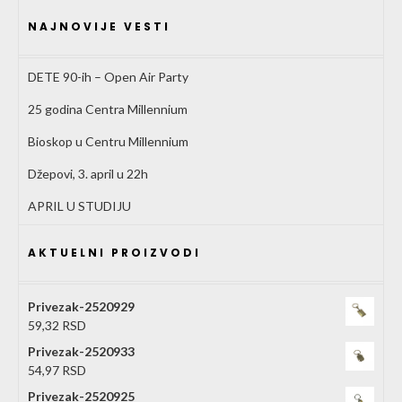
NAJNOVIJE VESTI
DETE 90-ih – Open Air Party
25 godina Centra Millennium
Bioskop u Centru Millennium
Džepovi, 3. april u 22h
APRIL U STUDIJU
AKTUELNI PROIZVODI
Privezak-2520929
59,32
RSD
Privezak-2520933
54,97
RSD
Privezak-2520925