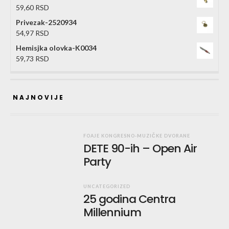
59,60
RSD
Privezak-2520934
54,97
RSD
Hemisjka olovka-K0034
59,73
RSD
NAJNOVIJE
FOAJE KONGRESNO-MUZIČKE DVORANE
DETE 90-ih – Open Air
Party
UNCATEGORIZED
25 godina Centra
Millennium