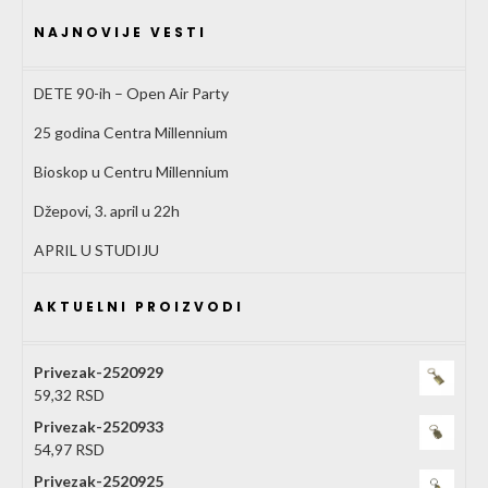
NAJNOVIJE VESTI
DETE 90-ih – Open Air Party
25 godina Centra Millennium
Bioskop u Centru Millennium
Džepovi, 3. april u 22h
APRIL U STUDIJU
AKTUELNI PROIZVODI
Privezak-2520929
59,32
RSD
Privezak-2520933
54,97
RSD
Privezak-2520925