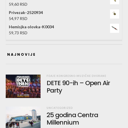
59,60
RSD
Privezak-2520934
54,97
RSD
Hemisjka olovka-K0034
59,73
RSD
NAJNOVIJE
FOAJE KONGRESNO-MUZIČKE DVORANE
DETE 90-ih – Open Air
Party
UNCATEGORIZED
25 godina Centra
Millennium