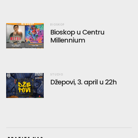
BIOSKOP
Bioskop u Centru
Millennium
STUDIO
Džepovi, 3. april u 22h