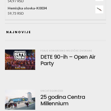
54,97
RSD
Hemisjka olovka-K0034
59,73
RSD
NAJNOVIJE
FOAJE KONGRESNO-MUZIČKE DVORANE
DETE 90-ih – Open Air
Party
UNCATEGORIZED
25 godina Centra
Millennium