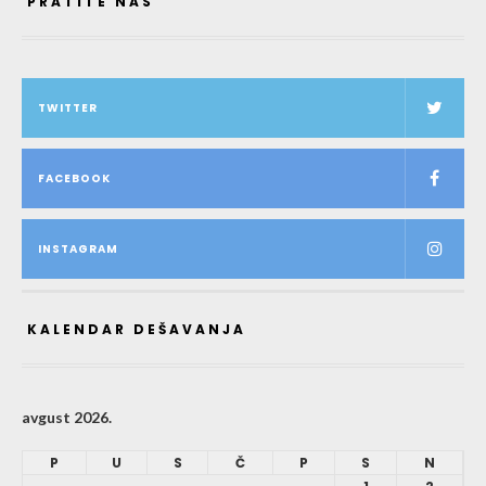
PRATITE NAS
TWITTER
FACEBOOK
INSTAGRAM
KALENDAR DEŠAVANJA
avgust 2026.
P
U
S
Č
P
S
N