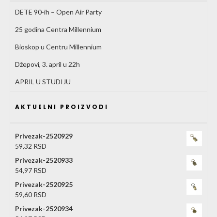
DETE 90-ih – Open Air Party
25 godina Centra Millennium
Bioskop u Centru Millennium
Džepovi, 3. april u 22h
APRIL U STUDIJU
AKTUELNI PROIZVODI
Privezak-2520929
59,32
RSD
Privezak-2520933
54,97
RSD
Privezak-2520925
59,60
RSD
Privezak-2520934